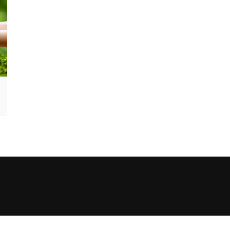
ς καλλιέργειας
ας του
οντος
ία με άλλους
ς αλληλεγγύης
 αλληλεγγύης για
ούς σκοπούς