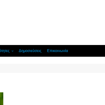
ότητες
Δημοσιεύσεις
Επικοινωνία
ή διδασκαλία
ούχων και
νωνικοποίησης
ναικών
ής καταστροφής