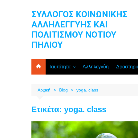
Μετάβαση
σε
ΣΥΛΛΟΓΟΣ ΚΟΙΝΩΝΙΚΗΣ
περιεχόμενο
ΑΛΛΗΛΕΓΓΥΗΣ ΚΑΙ
ΠΟΛΙΤΙΣΜΟΥ ΝΟΤΙΟΥ
ΠΗΛΙΟΥ
Ταυτότητα
Αλληλεγγύη
Δραστηρι
Διοικητικό Συμβούλιο
Εθελοντικ
Ανακοινώσεις
Δωρεές ρ
Αρχική
Blog
yoga. class
τροφίμων
Καταστατικό του Συλλόγου
Στέκι κοι
Ετικέτα:
yoga. class
μελών
Ομάδα γυ
Κλιματικ