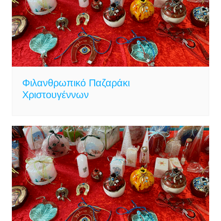
Φιλανθρωπικό Παζαράκι
Χριστουγέννων