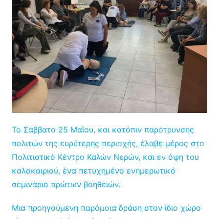
Το Σάββατο 25 Μαϊου, και κατόπιν παρότρυνσης
πολιτών της ευρύτερης περιοχής, έλαβε μέρος στο
Πολιτιστικό Κέντρο Καλών Νερών, και εν όψη του
καλοκαιριού, ένα πετυχημένο ενημερωτικό
σεμινάριο πρώτων βοηθειών.
Μια προηγούμενη παρόμοια δράση στον ίδιο χώρο