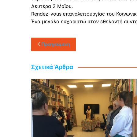
Βιολογική
Δευτέρα 2 Μαΐου.
Προστασί
Rendez-vous επαναλειτουργίας του Κοινωνι
περιβάλλ
Ένα μεγάλο ευχαριστώ στον εθελοντή συντον
Συνεργασ
Συλλόγου
Πλοήγηση
Συναυλίες
Προηγούμενη
κοινωνικ
άρθρων
Σχετικά Άρθρα