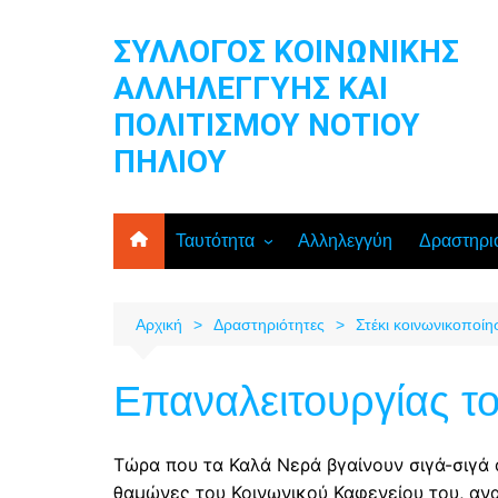
Μετάβαση
σε
ΣΥΛΛΟΓΟΣ ΚΟΙΝΩΝΙΚΗΣ
περιεχόμενο
ΑΛΛΗΛΕΓΓΥΗΣ ΚΑΙ
ΠΟΛΙΤΙΣΜΟΥ ΝΟΤΙΟΥ
ΠΗΛΙΟΥ
Ταυτότητα
Αλληλεγγύη
Δραστηρι
Διοικητικό Συμβούλιο
Εθελοντικ
Ανακοινώσεις
Δωρεές ρ
Αρχική
Δραστηριότητες
Στέκι κοινωνικοποί
τροφίμων
Καταστατικό του Συλλόγου
Στέκι κοι
Επαναλειτουργίας τ
μελών
Ομάδα γυ
Τώρα που τα Καλά Νερά βγαίνουν σιγά-σιγά 
Κλιματικ
θαμώνες του Κοινωνικού Καφενείου του, ανα