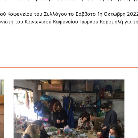
ς καλλιέργειας
ας του
κού Καφενείου του Συλλόγου το Σάββατο 1η Οκτώβρη 2022
οντος
ιστή του Κοινωνικού Καφενείου Γιώργου Κορομηλή για τη
ία με άλλους
ς αλληλεγγύης
 αλληλεγγύης για
ούς σκοπούς