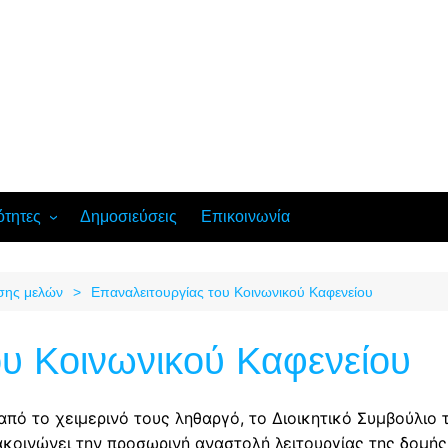
ότητες
Δημοσιεύσεις
Επικοινωνία
ή διδασκαλία
ούχων και
ησης μελών
Επαναλειτουργίας του Κοινωνικού Καφενείου
νωνικοποίησης
ου Κοινωνικού Καφενείου
ναικών
από το χειμερινό τους ληθαργό, το Διοικητικό Συμβούλιο
ής καταστροφής
κοινώνει την προσωρινή αναστολή λειτουργίας της δομής